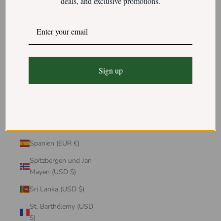
deals, and exclusive promotions.
Sint Maarten (USD $)
Slowakei (USD $)
Slowenien (USD $)
Somalia (USD $)
Sign up
Sonderverwaltungsregion
Hongkong (USD $)
Sonderverwaltungsregion
Macau (USD $)
Spanien (EUR €)
Spitzbergen und Jan
Mayen (USD $)
Sri Lanka (USD $)
St. Barthélemy (USD
$)