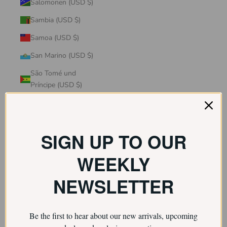
Salomonen (USD $)
Sambia (USD $)
Samoa (USD $)
San Marino (USD $)
São Tomé und
Príncipe (USD $)
Saudi-Arabien (USD $)
Schweden (USD $)
SIGN UP TO OUR
Schweiz (USD $)
Senegal (USD $)
WEEKLY
Serbien (USD $)
NEWSLETTER
Seychellen (USD $)
Sierra Leone (USD $)
Be the first to hear about our new arrivals, upcoming
Simbabwe (USD $)