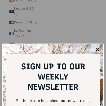
Kiribati (USD $)
Kosovo (USD
$)
Koweït (USD $)
La Réunion
(USD $)
Laos (USD $)
Lesotho (USD
$)
SIGN UP TO OUR
Lettonie (USD
$)
WEEKLY
Liban (USD $)
NEWSLETTER
Liberia (USD $)
Libye (USD $)
Be the first to hear about our new arrivals,
Liechtenstein