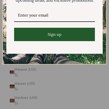
upcoming deals, and exclusive promotions.
(USD $)
Lituanie (USD
$)
Luxembourg
(USD $)
Sign up
Macédoine du
Nord (USD $)
Madagascar
(USD $)
Malaisie (USD
$)
Malawi (USD
$)
Maldives (USD
$)