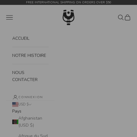
Passer au contenu
FREE INTERNATIONAL SHIPPING ON ORDERS OVER $50
WildTension
Menu
Recherch
Panier
ACCUEIL
NOTRE HISTOIRE
NOUS
CONTACTER
CONNEXION
USD $
Pays
Afghanistan
(USD $)
Afrique du Sud