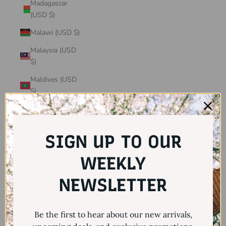
Madagascar
(USD $)
Malawi (USD $)
Malaysia (USD
$)
Maldives (USD
$)
Mali (USD $)
Malta (USD $)
SIGN UP TO OUR
Martinique
(USD $)
WEEKLY
Mauritania
NEWSLETTER
(USD $)
Mauritius (USD
Be the first to hear about our new arrivals,
$)