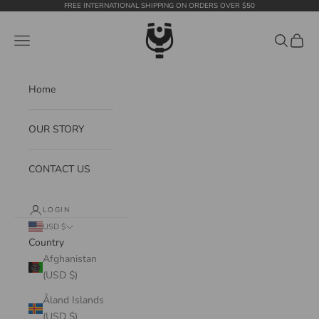
Skip to content
FREE INTERNATIONAL SHIPPING ON ORDERS OVER $50
WildTension
Navigation menu
Search
Cart
Home
OUR STORY
CONTACT US
LOGIN
USD $
Country
Afghanistan
(USD $)
Åland Islands
(USD $)