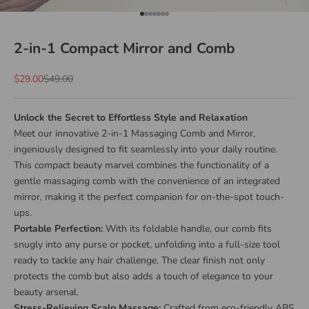
Go to item 1
Go to item 2
Go to item 3
Go to item 4
Go to item 5
Go to item 6
Go to item 7
2-in-1 Compact Mirror and Comb
Sale price
Regular price
$29.00
$49.00
Unlock the Secret to Effortless Style and Relaxation
Meet our innovative 2-in-1 Massaging Comb and Mirror,
ingeniously designed to fit seamlessly into your daily routine.
This compact beauty marvel combines the functionality of a
gentle massaging comb with the convenience of an integrated
mirror, making it the perfect companion for on-the-spot touch-
ups.
Portable Perfection:
With its foldable handle, our comb fits
snugly into any purse or pocket, unfolding into a full-size tool
ready to tackle any hair challenge. The clear finish not only
protects the comb but also adds a touch of elegance to your
beauty arsenal.
Stress-Relieving Scalp Massage:
Crafted from eco-friendly ABS