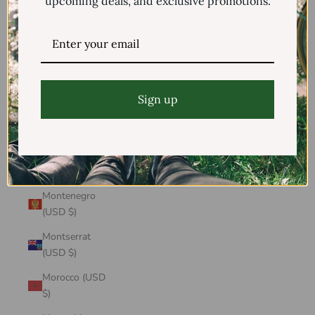
upcoming deals, and exclusive promotions.
Mayotte (USD
$)
Mexico (USD $)
Moldova (USD
$)
Sign up
Monaco (USD
$)
Mongolia (USD
$)
Montenegro
(USD $)
Montserrat
(USD $)
Morocco (USD
$)