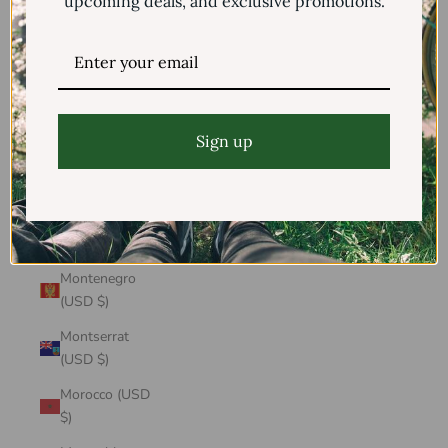
upcoming deals, and exclusive promotions.
Mayotte (USD
$)
Mexico (USD $)
Moldova (USD
$)
Sign up
Monaco (USD
$)
Mongolia (USD
$)
Montenegro
(USD $)
Montserrat
(USD $)
Morocco (USD
$)