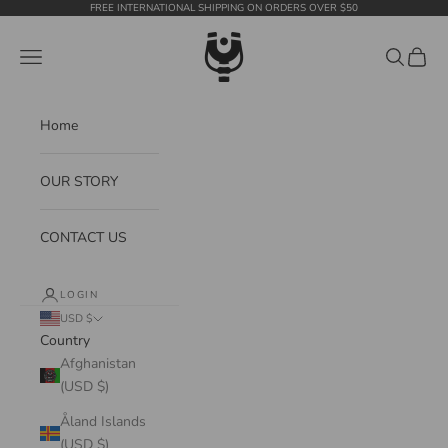
Skip to content
FREE INTERNATIONAL SHIPPING ON ORDERS OVER $50
WildTension
Navigation menu
Search
Cart
Home
OUR STORY
CONTACT US
LOGIN
USD $
Country
Afghanistan
(USD $)
Åland Islands
(USD $)