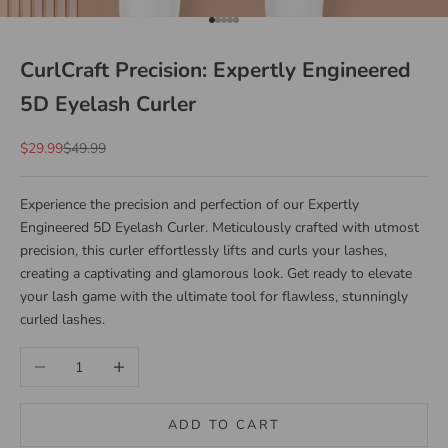
Go to item 1
Go to item 2
Go to item 3
Go to item 4
Go to item 5
CurlCraft Precision: Expertly Engineered
5D Eyelash Curler
Sale price
Regular price
$29.99
$49.99
Experience the precision and perfection of our Expertly
Engineered 5D Eyelash Curler. Meticulously crafted with utmost
precision, this curler effortlessly lifts and curls your lashes,
creating a captivating and glamorous look. Get ready to elevate
your lash game with the ultimate tool for flawless, stunningly
curled lashes.
Decrease quantity
Increase quantity
ADD TO CART