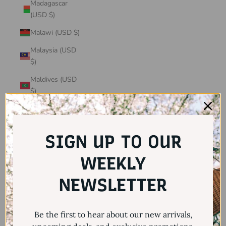
Madagascar
(USD $)
Malawi (USD $)
Malaysia (USD
$)
Maldives (USD
$)
Mali (USD $)
Malta (USD $)
SIGN UP TO OUR
Martinique
(USD $)
WEEKLY
Mauritania
NEWSLETTER
(USD $)
Mauritius (USD
Be the first to hear about our new arrivals,
$)