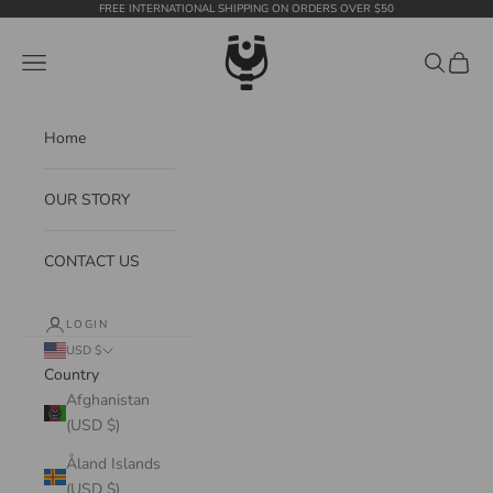
Skip to content
FREE INTERNATIONAL SHIPPING ON ORDERS OVER $50
WildTension
Navigation menu
Search
Cart
Home
OUR STORY
CONTACT US
LOGIN
USD $
Country
Afghanistan
(USD $)
Åland Islands
(USD $)