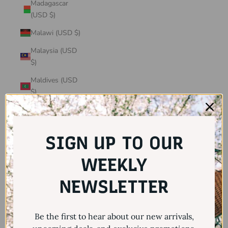
Madagascar
(USD $)
Malawi (USD $)
Malaysia (USD
$)
Maldives (USD
$)
Mali (USD $)
Malta (USD $)
SIGN UP TO OUR
Martinique
(USD $)
WEEKLY
Mauritania
NEWSLETTER
(USD $)
Mauritius (USD
Be the first to hear about our new arrivals,
$)