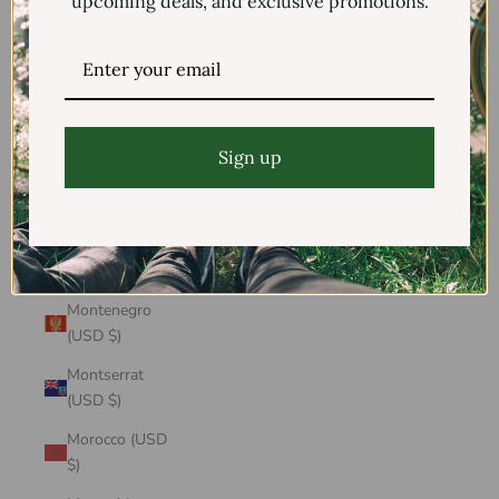
upcoming deals, and exclusive promotions.
Mayotte (USD
$)
Mexico (USD $)
Moldova (USD
$)
Sign up
Monaco (USD
$)
Mongolia (USD
$)
Montenegro
(USD $)
Montserrat
(USD $)
Morocco (USD
$)