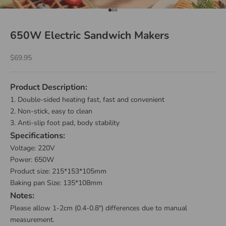
Go to item 1
Go to item 2
Go to item 3
650W Electric Sandwich Makers
Sale price
$69.95
Product Description:
1. Double-sided heating fast, fast and convenient
2. Non-stick, easy to clean
3. Anti-slip foot pad, body stability
Specifications:
Voltage: 220V
Power: 650W
Product size: 215*153*105mm
Baking pan Size: 135*108mm
Notes:
Please allow 1-2cm (0.4-0.8") differences due to manual
measurement.