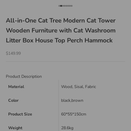
Go to item 1
Go to item 2
Go to item 3
Go to item 4
Go to item 5
Go to item 6
Go to item 7
Go to item 8
All-in-One Cat Tree Modern Cat Tower
Wooden Furniture with Cat Washroom
Litter Box House Top Perch Hammock
Sale price
$149.99
Product Description
Material
Wood, Sisal, Fabric
Color
black,brown
Product Size
60*55*150cm
Weight
28.6kg