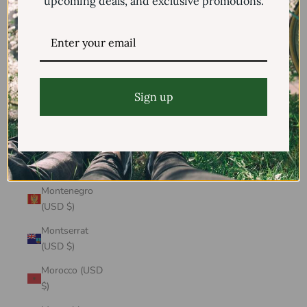
upcoming deals, and exclusive promotions.
Mayotte (USD
$)
Mexico (USD $)
Moldova (USD
$)
Sign up
Monaco (USD
$)
Mongolia (USD
$)
Montenegro
(USD $)
Montserrat
(USD $)
Morocco (USD
$)