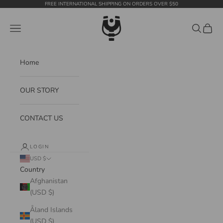
Skip to content
FREE INTERNATIONAL SHIPPING ON ORDERS OVER $50
WildTension
Navigation menu
Search
Cart
Home
OUR STORY
CONTACT US
LOGIN
USD $
Country
Afghanistan
(USD $)
Åland Islands
(USD $)