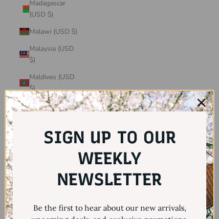
Madagascar
(USD $)
Malawi (USD $)
Malaysia (USD
$)
Maldives (USD
$)
Mali (USD $)
Malta (USD $)
SIGN UP TO OUR
Martinique
(USD $)
WEEKLY
Mauritania
NEWSLETTER
(USD $)
Mauritius (USD
Be the first to hear about our new arrivals,
$)