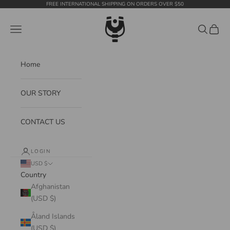
Skip to content
FREE INTERNATIONAL SHIPPING ON ORDERS OVER $50
WildTension
Navigation menu
Search
Cart
Home
OUR STORY
CONTACT US
LOGIN
USD $
Country
Afghanistan
(USD $)
Åland Islands
(USD $)