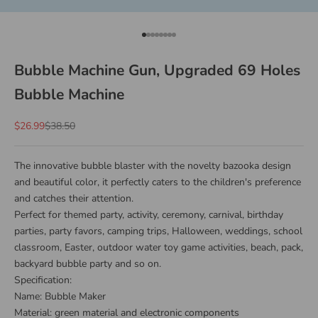
Go to item 1
Go to item 2
Go to item 3
Go to item 4
Go to item 5
Go to item 6
Go to item 7
Go to item 8
Bubble Machine Gun, Upgraded 69 Holes
Bubble Machine
Sale price
Regular price
$26.99
$38.50
The innovative bubble blaster with the novelty bazooka design
and beautiful color, it perfectly caters to the children's preference
and catches their attention.
Perfect for themed party, activity, ceremony, carnival, birthday
parties, party favors, camping trips, Halloween, weddings, school
classroom, Easter, outdoor water toy game activities, beach, pack,
backyard bubble party and so on.
Specification:
Name: Bubble Maker
Material: green material and electronic components