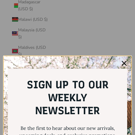
Madagascar
(USD $)
Malawi (USD $)
Malaysia (USD
$)
Maldives (USD
$)
Mali (USD $)
Malta (USD $)
SIGN UP TO OUR
Martinique
(USD $)
WEEKLY
Mauritania
NEWSLETTER
(USD $)
Mauritius (USD
Be the first to hear about our new arrivals,
$)