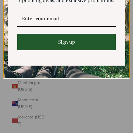
upcoming deals, and exclusive promotions.
Mayotte (USD
$)
Mexico (USD $)
Moldova (USD
$)
Sign up
Monaco (USD
$)
Mongolia (USD
$)
Montenegro
(USD $)
Montserrat
(USD $)
Morocco (USD
$)