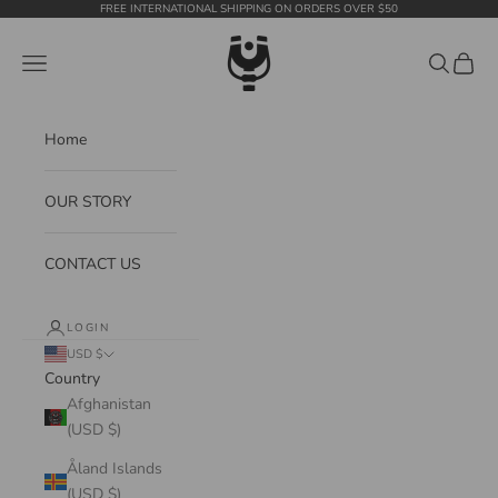
Skip to content
FREE INTERNATIONAL SHIPPING ON ORDERS OVER $50
WildTension
Navigation menu
Search
Cart
Home
OUR STORY
CONTACT US
LOGIN
USD $
Country
Afghanistan
(USD $)
Åland Islands
(USD $)