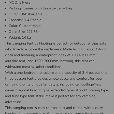
MOQ: 1 Piece
Packing: Comes with Easy-to-Carry Bag
OEM/ODM: Available
Capacity: 3-4 People
Color: Customizable
Open Size: 2
2
1.75m
Weight: 14 kg
This camping tent by Haoting is perfect for outdoor enthusiasts
who love to explore the wilderness. Made from durable Oxford
cloth and featuring a waterproof index of 1000-1500mm
(outside tent) and 1500-2000mm (bottom), this tent can
withstand most weather conditions.
With a one-bedroom structure and a capacity of 3-4 people, this
three-season tent provides ample space and comfort for your
camping trip. Its unique tent style, including camouflage/field
game, diagonal bracing type, extended type, straight bracing type,
and tube type tent stake, make it perfect for any camping
adventure.
This camping tent is easy to transport and comes with a carry
bag for your convenience. You can even customize the color of