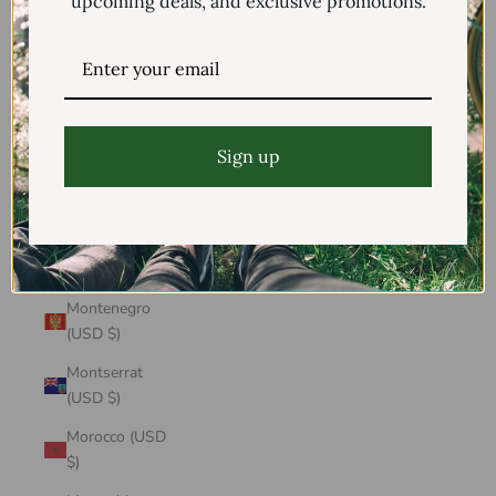
upcoming deals, and exclusive promotions.
Mayotte (USD
$)
Mexico (USD $)
Moldova (USD
$)
Sign up
Monaco (USD
$)
Mongolia (USD
$)
Montenegro
(USD $)
Montserrat
(USD $)
Morocco (USD
$)