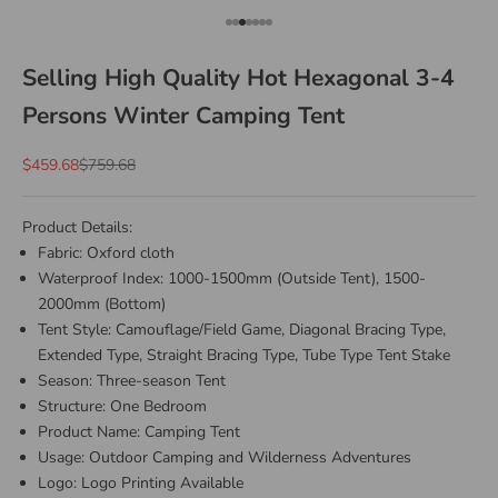
Go to item 1
Go to item 2
Go to item 3
Go to item 4
Go to item 5
Go to item 6
Go to item 7
Selling High Quality Hot Hexagonal 3-4
Persons Winter Camping Tent
Sale price
Regular price
$459.68
$759.68
Product Details:
Fabric: Oxford cloth
Waterproof Index: 1000-1500mm (Outside Tent), 1500-
2000mm (Bottom)
Tent Style: Camouflage/Field Game, Diagonal Bracing Type,
Extended Type, Straight Bracing Type, Tube Type Tent Stake
Season: Three-season Tent
Structure: One Bedroom
Product Name: Camping Tent
Usage: Outdoor Camping and Wilderness Adventures
Logo: Logo Printing Available