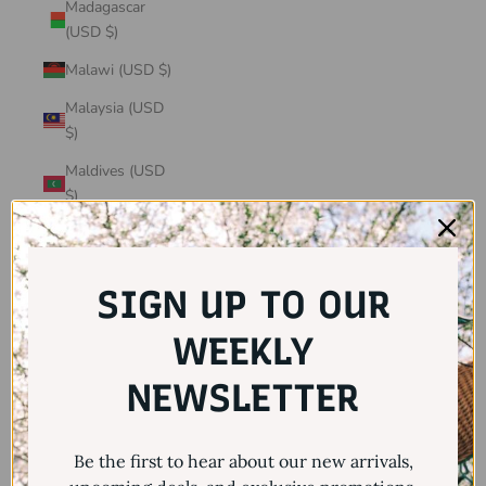
Madagascar
(USD $)
Malawi (USD $)
Malaysia (USD
$)
Maldives (USD
$)
Mali (USD $)
Malta (USD $)
SIGN UP TO OUR
Martinique
(USD $)
WEEKLY
Mauritania
NEWSLETTER
(USD $)
Mauritius (USD
Be the first to hear about our new arrivals,
$)