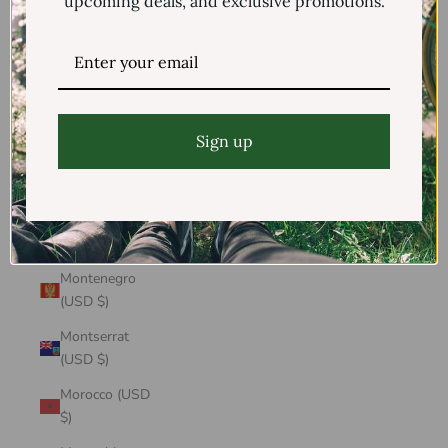
upcoming deals, and exclusive promotions.
Mayotte (USD
$)
Mexico (USD $)
Moldova (USD
$)
Sign up
Monaco (USD
$)
Mongolia (USD
$)
Montenegro
(USD $)
Montserrat
(USD $)
Morocco (USD
$)