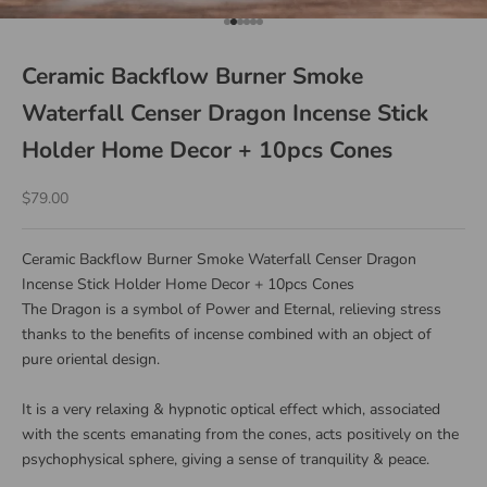
Go to item 1
Go to item 2
Go to item 3
Go to item 4
Go to item 5
Go to item 6
Ceramic Backflow Burner Smoke
Waterfall Censer Dragon Incense Stick
Holder Home Decor + 10pcs Cones
Sale price
$79.00
Ceramic Backflow Burner Smoke Waterfall Censer Dragon
Incense Stick Holder Home Decor + 10pcs Cones
The Dragon is a symbol of Power and Eternal, relieving stress
thanks to the benefits of incense combined with an object of
pure oriental design.
It is a very relaxing & hypnotic optical effect which, associated
with the scents emanating from the cones, acts positively on the
psychophysical sphere, giving a sense of tranquility & peace.