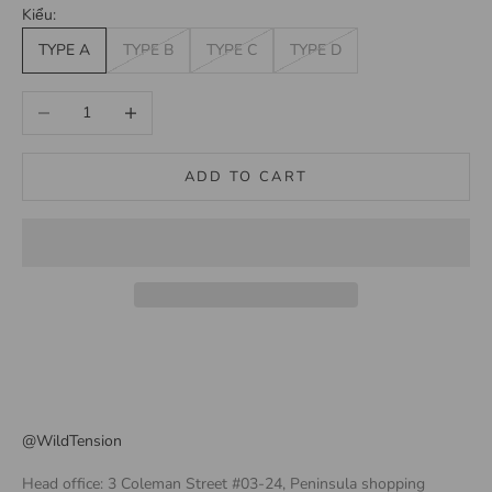
Kiểu:
TYPE A
TYPE B
TYPE C
TYPE D
Decrease quantity
Increase quantity
ADD TO CART
@WildTension
Head office: 3 Coleman Street #03-24, Peninsula shopping