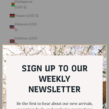
Madagascar
(USD $)
Malawi (USD $)
Malaysia (USD
$)
Maldives (USD
$)
Mali (USD $)
Malta (USD $)
SIGN UP TO OUR
Martinique
(USD $)
WEEKLY
Mauritania
NEWSLETTER
(USD $)
Mauritius (USD
Be the first to hear about our new arrivals,
$)