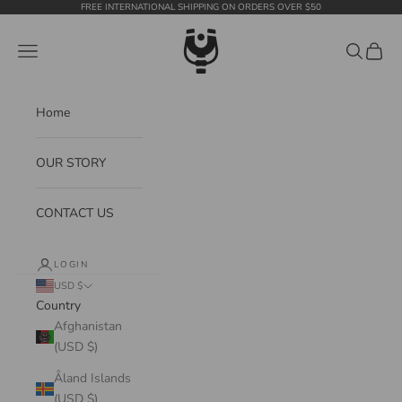
Skip to content
FREE INTERNATIONAL SHIPPING ON ORDERS OVER $50
WildTension
Navigation menu
Search
Cart
Home
OUR STORY
CONTACT US
LOGIN
USD $
Country
Afghanistan
(USD $)
Åland Islands
(USD $)