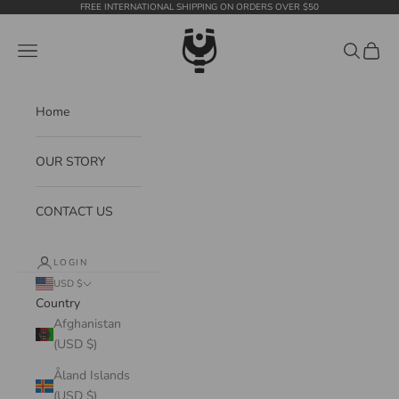
Skip to content
FREE INTERNATIONAL SHIPPING ON ORDERS OVER $50
WildTension
Navigation menu
Search
Cart
Home
OUR STORY
CONTACT US
LOGIN
USD $
Country
Afghanistan
(USD $)
Åland Islands
(USD $)