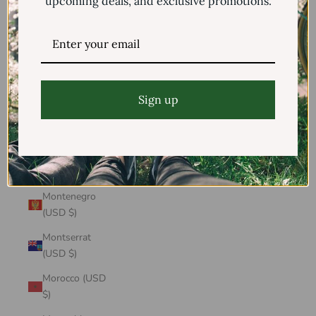
upcoming deals, and exclusive promotions.
Mayotte (USD
$)
Mexico (USD $)
Moldova (USD
$)
Sign up
Monaco (USD
$)
Mongolia (USD
$)
Montenegro
(USD $)
Montserrat
(USD $)
Morocco (USD
$)