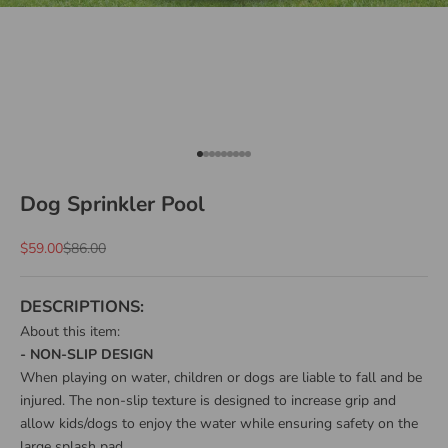
Go to item 1
Go to item 2
Go to item 3
Go to item 4
Go to item 5
Go to item 6
Go to item 7
Go to item 8
Go to item 9
Dog Sprinkler Pool
Sale price
Regular price
$59.00
$86.00
DESCRIPTIONS:
About this item:
- NON-SLIP DESIGN
When playing on water, children or dogs are liable to fall and be
injured. The non-slip texture is designed to increase grip and
allow kids/dogs to enjoy the water while ensuring safety on the
large splash pad.