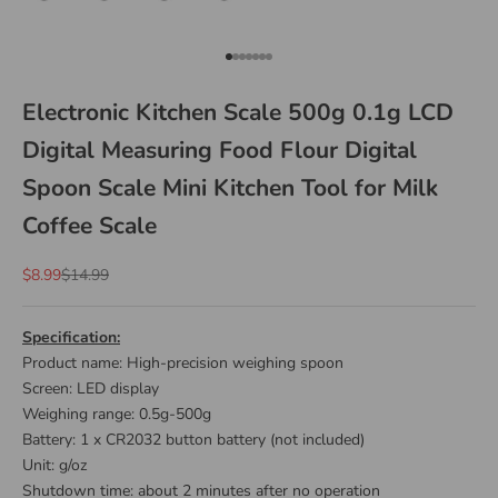
Go to item 1
Go to item 2
Go to item 3
Go to item 4
Go to item 5
Go to item 6
Go to item 7
Electronic Kitchen Scale 500g 0.1g LCD
Digital Measuring Food Flour Digital
Spoon Scale Mini Kitchen Tool for Milk
Coffee Scale
Sale price
Regular price
$8.99
$14.99
Specification:
Product name: High-precision weighing spoon
Screen: LED display
Weighing range: 0.5g-500g
Battery: 1 x CR2032 button battery
(not included)
Unit: g/oz
Shutdown time: about 2 minutes after no operation