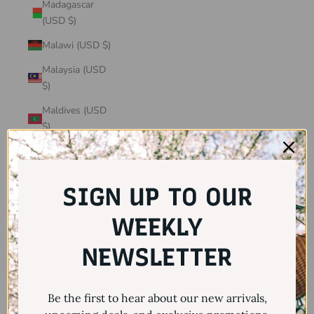
Madagascar
(USD $)
Malawi (USD $)
Malaysia (USD
$)
Maldives (USD
$)
Mali (USD $)
Malta (USD $)
SIGN UP TO OUR
Martinique
(USD $)
WEEKLY
Mauritania
NEWSLETTER
(USD $)
Mauritius (USD
Be the first to hear about our new arrivals,
$)