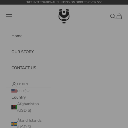
Skip to content
FREE INTERNATIONAL SHIPPING ON ORDERS OVER $50
WildTension
Navigation menu
Search
Cart
Home
OUR STORY
CONTACT US
LOGIN
USD $
Country
Afghanistan
(USD $)
Åland Islands
(USD $)