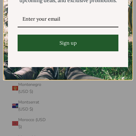
upcoming deals, and exclusive promotions.
Mayotte (USD
$)
Mexico (USD $)
Moldova (USD
$)
Sign up
Monaco (USD
$)
Mongolia (USD
$)
Montenegro
(USD $)
Montserrat
(USD $)
Morocco (USD
$)