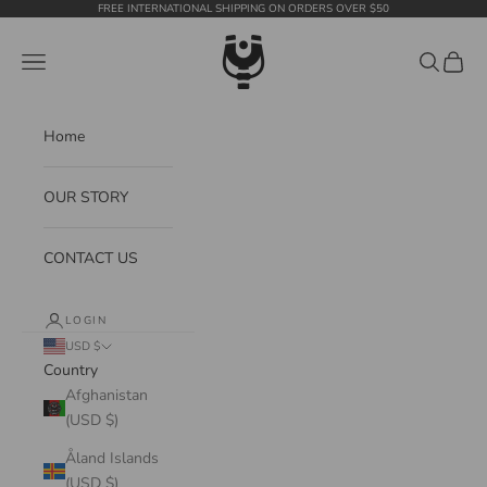
Skip to content
FREE INTERNATIONAL SHIPPING ON ORDERS OVER $50
WildTension
Navigation menu
Search
Cart
Home
OUR STORY
CONTACT US
LOGIN
USD $
Country
Afghanistan
(USD $)
Åland Islands
(USD $)