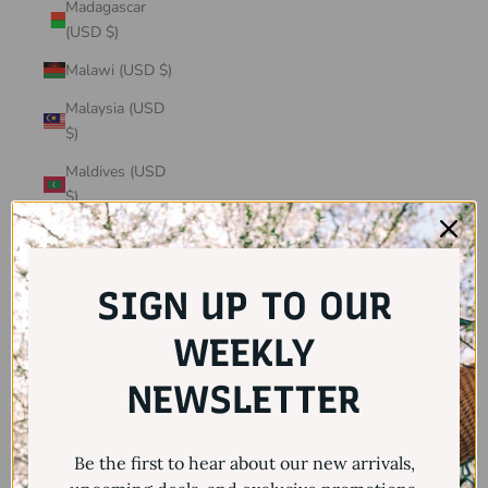
Madagascar
(USD $)
Malawi (USD $)
Malaysia (USD
$)
Maldives (USD
$)
Mali (USD $)
Malta (USD $)
SIGN UP TO OUR
Martinique
(USD $)
WEEKLY
Mauritania
NEWSLETTER
(USD $)
Mauritius (USD
Be the first to hear about our new arrivals,
$)