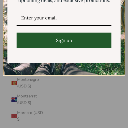
upcoming deals, and exclusive promotions.
Mayotte (USD
$)
Mexico (USD $)
Moldova (USD
$)
Sign up
Monaco (USD
$)
Mongolia (USD
$)
Montenegro
(USD $)
Montserrat
(USD $)
Morocco (USD
$)