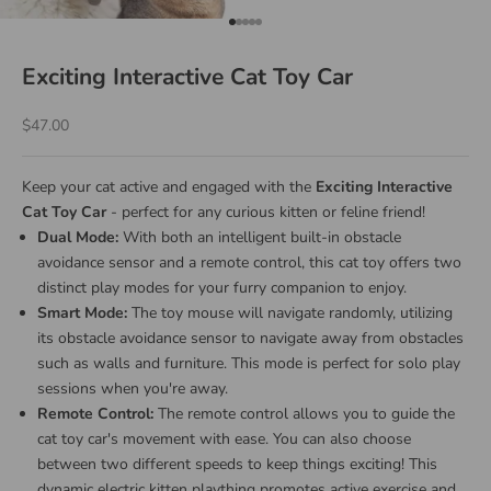
Go to item 1
Go to item 2
Go to item 3
Go to item 4
Go to item 5
Exciting Interactive Cat Toy Car
Sale price
$47.00
Keep your cat active and engaged with the
Exciting Interactive
Cat Toy Car
- perfect for any curious kitten or feline friend!
Dual Mode:
With both an intelligent built-in obstacle
avoidance sensor and a remote control, this cat toy offers two
distinct play modes for your furry companion to enjoy.
Smart Mode:
The toy mouse will navigate randomly, utilizing
its obstacle avoidance sensor to navigate away from obstacles
such as walls and furniture. This mode is perfect for solo play
sessions when you're away.
Remote Control:
The remote control allows you to guide the
cat toy car's movement with ease. You can also choose
between two different speeds to keep things exciting! This
dynamic electric kitten plaything promotes active exercise and