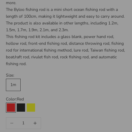
more.
The Byloo fishing rod is a mini short ocean fishing rod with a
length of 100cm, making it lightweight and easy to carry around.
The product is also available in other lengths, including 1.2m,
1.5m, 1.7m, 1.9m, 2.1m, and 2.3m.
This fishing rod kit includes a glass blank, power hand rod,
hollow rod, front-end fishing rod, distance throwing rod, fishing
rod for international fishing method, lure rod, Taiwan fishing rod,
boat/raft rod, rivulet fish rod, rock fishing rod, and automatic
fishing rod.
Size:
1m
Color:
Red
Red
Black
Yellow
Decrease quantity
Increase quantity