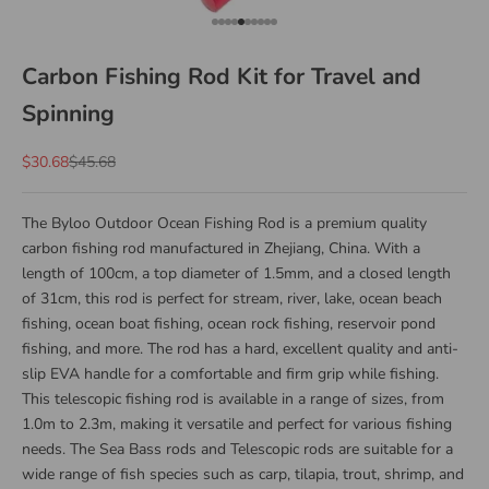
Go to item 1
Go to item 2
Go to item 3
Go to item 4
Go to item 5
Go to item 6
Go to item 7
Go to item 8
Go to item 9
Go to item 10
Carbon Fishing Rod Kit for Travel and
Spinning
Sale price
Regular price
$30.68
$45.68
The Byloo Outdoor Ocean Fishing Rod is a premium quality
carbon fishing rod manufactured in Zhejiang, China. With a
length of 100cm, a top diameter of 1.5mm, and a closed length
of 31cm, this rod is perfect for stream, river, lake, ocean beach
fishing, ocean boat fishing, ocean rock fishing, reservoir pond
fishing, and more. The rod has a hard, excellent quality and anti-
slip EVA handle for a comfortable and firm grip while fishing.
This telescopic fishing rod is available in a range of sizes, from
1.0m to 2.3m, making it versatile and perfect for various fishing
needs. The Sea Bass rods and Telescopic rods are suitable for a
wide range of fish species such as carp, tilapia, trout, shrimp, and