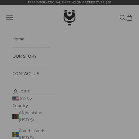
Skip to content
FREE INTERNATIONAL SHIPPING ON ORDERS OVER $50
WildTension
Navigation menu
Search
Cart
Home
OUR STORY
CONTACT US
LOGIN
USD $
Country
Afghanistan
(USD $)
Åland Islands
(USD $)