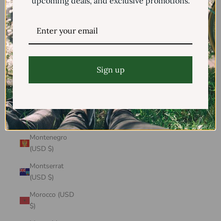
upcoming deals, and exclusive promotions.
Mayotte (USD
$)
Mexico (USD $)
Moldova (USD
$)
Sign up
Monaco (USD
$)
Mongolia (USD
$)
Montenegro
(USD $)
Montserrat
(USD $)
Morocco (USD
$)