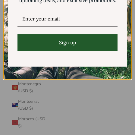
upcoming deals, and exclusive promotions.
Mayotte (USD
$)
Mexico (USD $)
Moldova (USD
$)
Sign up
Monaco (USD
$)
Mongolia (USD
$)
Montenegro
(USD $)
Montserrat
(USD $)
Morocco (USD
$)