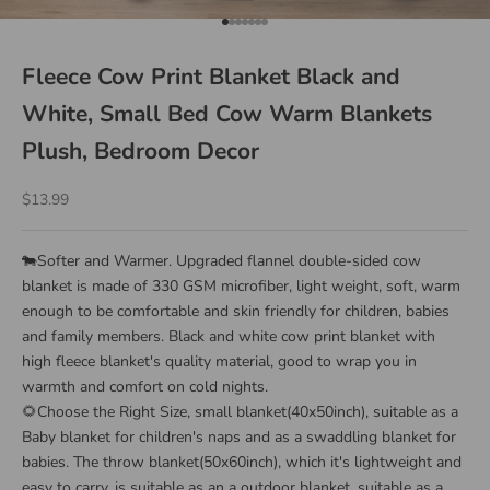
Go to item 1
Go to item 2
Go to item 3
Go to item 4
Go to item 5
Go to item 6
Go to item 7
Fleece Cow Print Blanket Black and
White, Small Bed Cow Warm Blankets
Plush, Bedroom Decor
Sale price
$13.99
🐄Softer and Warmer. Upgraded flannel double-sided cow
blanket is made of 330 GSM microfiber, light weight, soft, warm
enough to be comfortable and skin friendly for children, babies
and family members. Black and white cow print blanket with
high fleece blanket's quality material, good to wrap you in
warmth and comfort on cold nights.
🌻Choose the Right Size, small blanket(40x50inch), suitable as a
Baby blanket for children's naps and as a swaddling blanket for
babies. The throw blanket(50x60inch), which it's lightweight and
easy to carry, is suitable as an a outdoor blanket, suitable as a