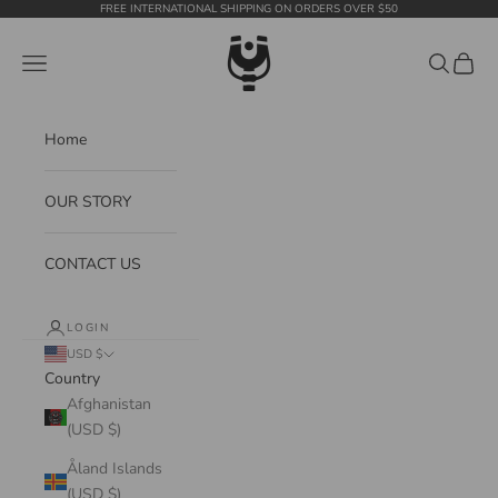
Skip to content
FREE INTERNATIONAL SHIPPING ON ORDERS OVER $50
WildTension
Navigation menu
Search
Cart
Home
OUR STORY
CONTACT US
LOGIN
USD $
Country
Afghanistan
(USD $)
Åland Islands
(USD $)