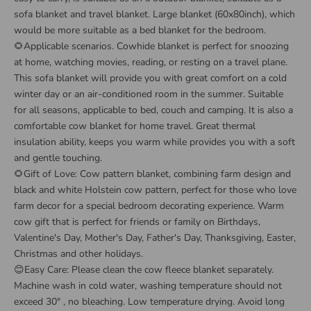
sofa blanket and travel blanket. Large blanket (60x80inch), which
would be more suitable as a bed blanket for the bedroom.
🌻Applicable scenarios. Cowhide blanket is perfect for snoozing
at home, watching movies, reading, or resting on a travel plane.
This sofa blanket will provide you with great comfort on a cold
winter day or an air-conditioned room in the summer. Suitable
for all seasons, applicable to bed, couch and camping. It is also a
comfortable cow blanket for home travel. Great thermal
insulation ability, keeps you warm while provides you with a soft
and gentle touching.
🌻Gift of Love: Cow pattern blanket, combining farm design and
black and white Holstein cow pattern, perfect for those who love
farm decor for a special bedroom decorating experience. Warm
cow gift that is perfect for friends or family on Birthdays,
Valentine's Day, Mother's Day, Father's Day, Thanksgiving, Easter,
Christmas and other holidays.
😊Easy Care: Please clean the cow fleece blanket separately.
Machine wash in cold water, washing temperature should not
exceed 30° , no bleaching. Low temperature drying. Avoid long