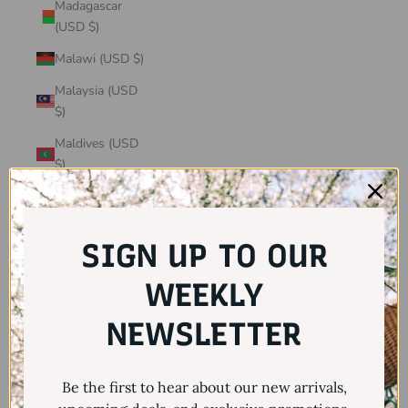
Madagascar
(USD $)
Malawi (USD $)
Malaysia (USD
$)
Maldives (USD
$)
Mali (USD $)
Malta (USD $)
SIGN UP TO OUR
Martinique
(USD $)
WEEKLY
Mauritania
NEWSLETTER
(USD $)
Mauritius (USD
Be the first to hear about our new arrivals,
$)