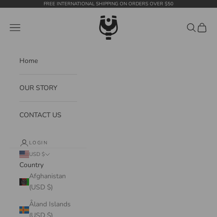
Skip to content
FREE INTERNATIONAL SHIPPING ON ORDERS OVER $50
WildTension
Navigation menu
Search
Cart
Home
OUR STORY
CONTACT US
LOGIN
USD $
Country
Afghanistan
(USD $)
Åland Islands
(USD $)