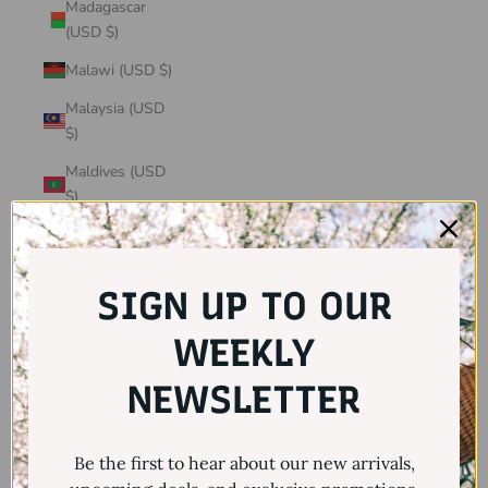
Madagascar
(USD $)
Malawi (USD $)
Malaysia (USD
$)
Maldives (USD
$)
Mali (USD $)
Malta (USD $)
SIGN UP TO OUR
Martinique
(USD $)
WEEKLY
Mauritania
NEWSLETTER
(USD $)
Mauritius (USD
Be the first to hear about our new arrivals,
$)