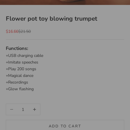
Flower pot toy blowing trumpet
Sale price
Regular price
$16.66
$21.50
Functions:
+
USB charging cable
+
Imitate speeches
+P
lay 200 songs
+M
agical dance
+Recordings
+G
low flashing
Decrease quantity
Increase quantity
ADD TO CART