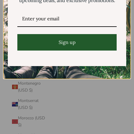
upcoming deals, and exclusive promotions.
Mayotte (USD
$)
Mexico (USD $)
Moldova (USD
$)
Sign up
Monaco (USD
$)
Mongolia (USD
$)
Montenegro
(USD $)
Montserrat
(USD $)
Morocco (USD
$)