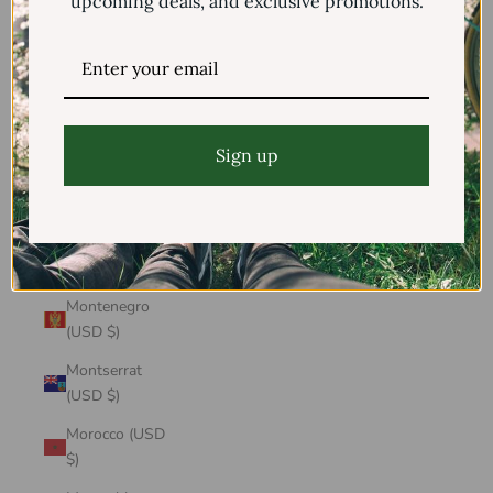
upcoming deals, and exclusive promotions.
Mayotte (USD
$)
Mexico (USD $)
Moldova (USD
$)
Sign up
Monaco (USD
$)
Mongolia (USD
$)
Montenegro
(USD $)
Montserrat
(USD $)
Morocco (USD
$)