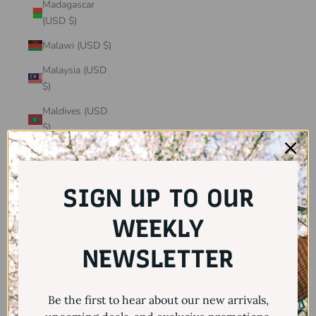
Madagascar
(USD $)
Malawi (USD $)
Malaysia (USD
$)
Maldives (USD
$)
Mali (USD $)
Malta (USD $)
SIGN UP TO OUR
Martinique
(USD $)
WEEKLY
Mauritania
NEWSLETTER
(USD $)
Mauritius (USD
Be the first to hear about our new arrivals,
$)