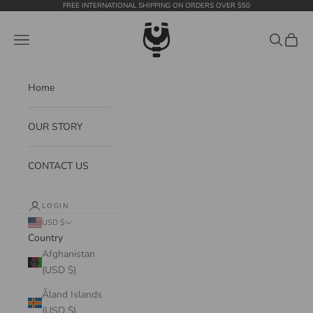
Skip to content
FREE INTERNATIONAL SHIPPING ON ORDERS OVER $50
WildTension
Navigation menu
Search
Cart
Home
OUR STORY
CONTACT US
LOGIN
USD $
Country
Afghanistan
(USD $)
Åland Islands
(USD $)