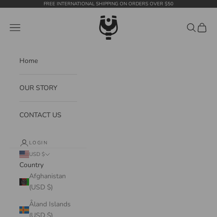
Skip to content
FREE INTERNATIONAL SHIPPING ON ORDERS OVER $50
WildTension
Navigation menu
Search
Cart
Home
OUR STORY
CONTACT US
LOGIN
USD $
Country
Afghanistan
(USD $)
Åland Islands
(USD $)