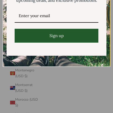
upcoming deals, and exclusive promotions.
Mayotte (USD
$)
Mexico (USD $)
Moldova (USD
$)
Sign up
Monaco (USD
$)
Mongolia (USD
$)
Montenegro
(USD $)
Montserrat
(USD $)
Morocco (USD
$)