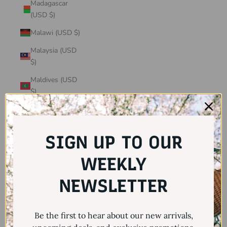
Madagascar
(USD $)
Malawi (USD $)
Malaysia (USD
$)
Maldives (USD
$)
Mali (USD $)
Malta (USD $)
SIGN UP TO OUR
Martinique
(USD $)
WEEKLY
Mauritania
NEWSLETTER
(USD $)
Mauritius (USD
Be the first to hear about our new arrivals,
$)