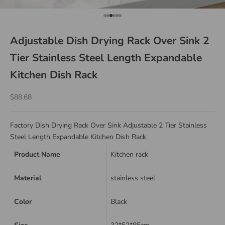
Go to item 1
Go to item 2
Go to item 3
Go to item 4
Go to item 5
Go to item 6
Adjustable Dish Drying Rack Over Sink 2
Tier Stainless Steel Length Expandable
Kitchen Dish Rack
Sale price
$88.68
Factory Dish Drying Rack Over Sink Adjustable 2 Tier Stainless
Steel Length Expandable Kitchen Dish Rack
Product Name
Kitchen rack
Material
stainless steel
Color
Black