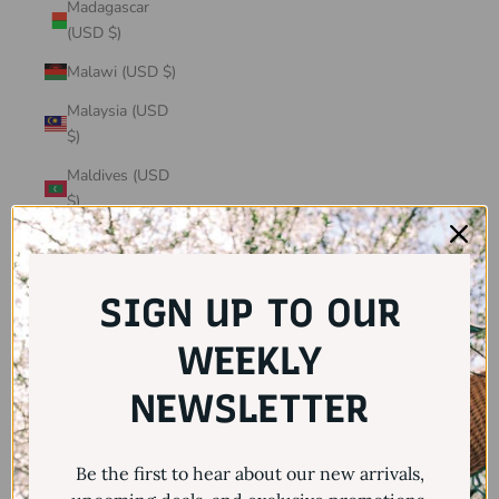
Madagascar
(USD $)
Malawi (USD $)
Malaysia (USD
$)
Maldives (USD
$)
Mali (USD $)
Malta (USD $)
SIGN UP TO OUR
Martinique
(USD $)
WEEKLY
Mauritania
NEWSLETTER
(USD $)
Mauritius (USD
Be the first to hear about our new arrivals,
$)