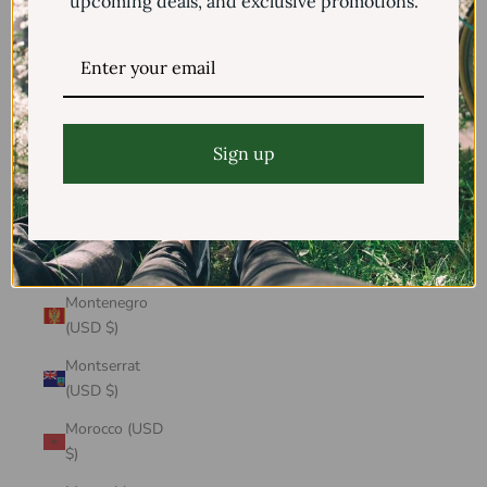
upcoming deals, and exclusive promotions.
Mayotte (USD
$)
Mexico (USD $)
Moldova (USD
$)
Sign up
Monaco (USD
$)
Mongolia (USD
$)
Montenegro
(USD $)
Montserrat
(USD $)
Morocco (USD
$)