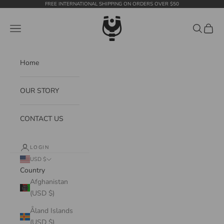
Skip to content
FREE INTERNATIONAL SHIPPING ON ORDERS OVER $50
WildTension
Navigation menu
Search
Cart
Home
OUR STORY
CONTACT US
LOGIN
USD $
Country
Afghanistan
(USD $)
Åland Islands
(USD $)