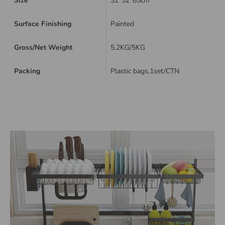
Size
32*52*85cm
Surface Finishing
Painted
Gross/Net Weight
5.2KG/5KG
Packing
Plastic bags,1set/CTN