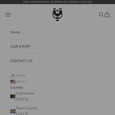
Skip to content
FREE INTERNATIONAL SHIPPING ON ORDERS OVER $50
WildTension
Navigation menu
Search
Cart
Home
OUR STORY
CONTACT US
LOGIN
USD $
Country
Afghanistan
(USD $)
Åland Islands
(USD $)