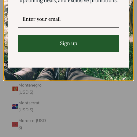
upcoming deals, and exclusive promotions.
Mayotte (USD
$)
Mexico (USD $)
Moldova (USD
$)
Sign up
Monaco (USD
$)
Mongolia (USD
$)
Montenegro
(USD $)
Montserrat
(USD $)
Morocco (USD
$)