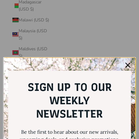
Madagascar
(USD $)
Malawi (USD $)
Malaysia (USD
$)
Maldives (USD
$)
Mali (USD $)
Malta (USD $)
SIGN UP TO OUR
Martinique
(USD $)
WEEKLY
Mauritania
NEWSLETTER
(USD $)
Mauritius (USD
Be the first to hear about our new arrivals,
$)