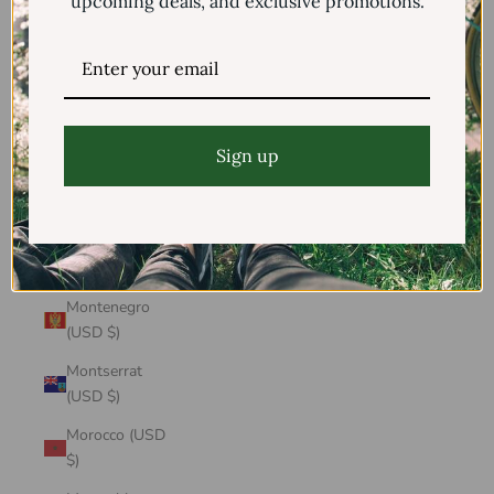
upcoming deals, and exclusive promotions.
Mayotte (USD
$)
Mexico (USD $)
Moldova (USD
$)
Sign up
Monaco (USD
$)
Mongolia (USD
$)
Montenegro
(USD $)
Montserrat
(USD $)
Morocco (USD
$)