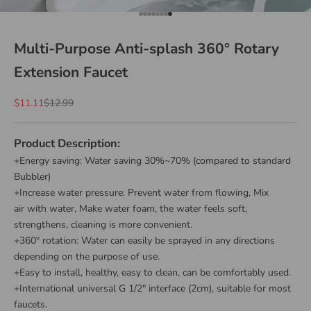
Go to item 1
Go to item 2
Go to item 3
Go to item 4
Go to item 5
Go to item 6
Go to item 7
Go to item 8
Multi-Purpose Anti-splash 360° Rotary
Extension Faucet
Sale price
Regular price
$11.11
$12.99
Product Description:
+Energy saving: Water saving 30%~70% (compared to standard
Bubbler)
+Increase water pressure: Prevent water from flowing, Mix
air with water, Make water foam, the water feels soft,
strengthens, cleaning is more convenient.
+360° rotation: Water can easily be sprayed in any directions
depending on the purpose of use.
+Easy to install, healthy, easy to clean, can be comfortably used.
+International universal G 1/2" interface (2cm), suitable for most
faucets.