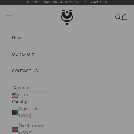
Skip to content
FREE INTERNATIONAL SHIPPING ON ORDERS OVER $50
WildTension
Navigation menu
Search
Cart
Home
OUR STORY
CONTACT US
LOGIN
USD $
Country
Afghanistan
(USD $)
Åland Islands
(USD $)