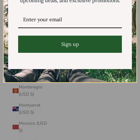
upcoming deals, and exclusive promotions.
Mayotte (USD
$)
Mexico (USD $)
Moldova (USD
$)
Sign up
Monaco (USD
$)
Mongolia (USD
$)
Montenegro
(USD $)
Montserrat
(USD $)
Morocco (USD
$)