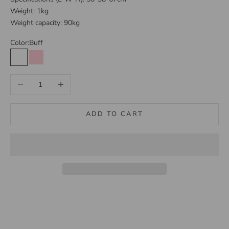
Weight: 1kg
Weight capacity: 90kg
Color:
Buff
Buff
Pink
Decrease quantity
Increase quantity
ADD TO CART