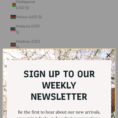
Madagascar
(USD $)
Malawi (USD $)
Malaysia (USD
$)
Maldives (USD
$)
Mali (USD $)
Malta (USD $)
SIGN UP TO OUR
Martinique
(USD $)
WEEKLY
Mauritania
NEWSLETTER
(USD $)
Mauritius (USD
Be the first to hear about our new arrivals,
$)