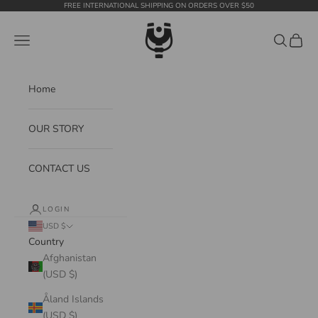
Skip to content
FREE INTERNATIONAL SHIPPING ON ORDERS OVER $50
WildTension
Navigation menu
Search
Cart
Home
OUR STORY
CONTACT US
LOGIN
USD $
Country
Afghanistan
(USD $)
Åland Islands
(USD $)