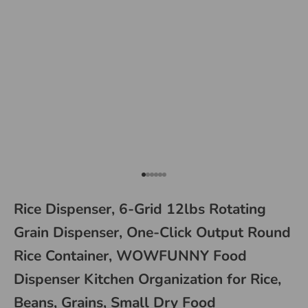
Go to item 1
Go to item 2
Go to item 3
Go to item 4
Go to item 5
Go to item 6
Rice Dispenser, 6-Grid 12lbs Rotating
Grain Dispenser, One-Click Output Round
Rice Container, WOWFUNNY Food
Dispenser Kitchen Organization for Rice,
Beans, Grains, Small Dry Food