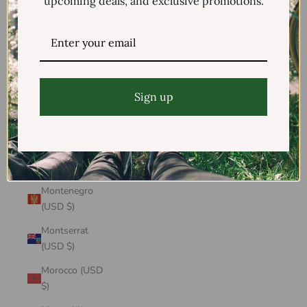
upcoming deals, and exclusive promotions.
Mayotte (USD
$)
Mexico (USD $)
Moldova (USD
$)
Sign up
Monaco (USD
$)
Mongolia (USD
$)
Montenegro
(USD $)
Montserrat
(USD $)
Morocco (USD
$)