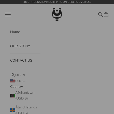
Skip to content
FREE INTERNATIONAL SHIPPING ON ORDERS OVER $50
WildTension
Navigation menu
Search
Cart
Home
OUR STORY
CONTACT US
LOGIN
USD $
Country
Afghanistan
(USD $)
Åland Islands
(USD $)