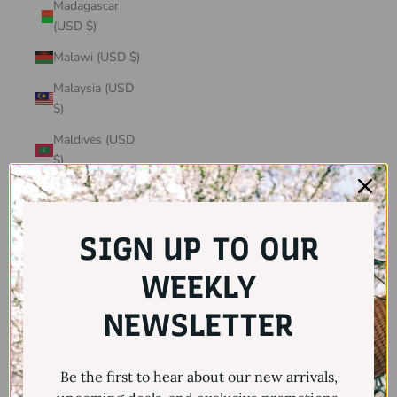
Madagascar
(USD $)
Malawi (USD $)
Malaysia (USD
$)
Maldives (USD
$)
Mali (USD $)
Malta (USD $)
SIGN UP TO OUR
Martinique
(USD $)
WEEKLY
Mauritania
NEWSLETTER
(USD $)
Mauritius (USD
Be the first to hear about our new arrivals,
$)