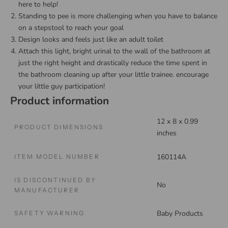
here to help!
Standing to pee is more challenging when you have to balance
on a stepstool to reach your goal
Design looks and feels just like an adult toilet
Attach this light, bright urinal to the wall of the bathroom at
just the right height and drastically reduce the time spent in
the bathroom cleaning up after your little trainee. encourage
your little guy participation!
Product information
‎12 x 8 x 0.99
PRODUCT DIMENSIONS
inches
‎160114A
ITEM MODEL NUMBER
IS DISCONTINUED BY
‎No
MANUFACTURER
‎Baby Products
SAFETY WARNING