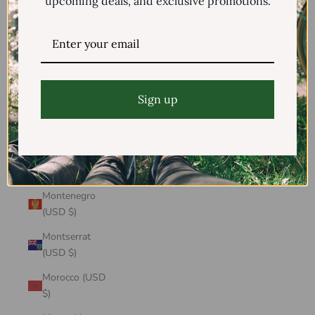
upcoming deals, and exclusive promotions.
Mayotte (USD
$)
Mexico (USD $)
Moldova (USD
$)
Sign up
Monaco (USD
$)
Mongolia (USD
$)
Montenegro
(USD $)
Montserrat
(USD $)
Morocco (USD
$)