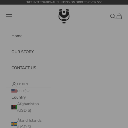
Skip to content
FREE INTERNATIONAL SHIPPING ON ORDERS OVER $50
WildTension
Navigation menu
Search
Cart
Home
OUR STORY
CONTACT US
LOGIN
USD $
Country
Afghanistan
(USD $)
Åland Islands
(USD $)