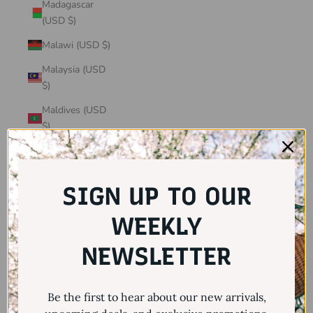
Madagascar
(USD $)
Malawi (USD $)
Malaysia (USD
$)
Maldives (USD
$)
Mali (USD $)
Malta (USD $)
SIGN UP TO OUR
Martinique
(USD $)
WEEKLY
Mauritania
NEWSLETTER
(USD $)
Mauritius (USD
Be the first to hear about our new arrivals,
$)