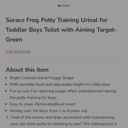
Go to item 1
Go to item 2
Go to item 3
Go to item 4
Go to item 5
Go to item 6
Go to item 7
Soraco Frog Potty Training Urinal for
Toddler Boys Toilet with Aiming Target-
Green
Sale price
Regular price
$18.99
$27.10
About this item
Bright Colored Urinal Froggy Shape
With portable hook and adjustable height for Little boys
Fun to use: Fun spinning target offers entertainment during
the potty training for boys.
Easy to clean: RemovableBowl Insert
Aiming user: for boys from 1 to 6 years old
Tired of the misses and drips associated with transitioning
your son from potty to standing to pee? This training tool is