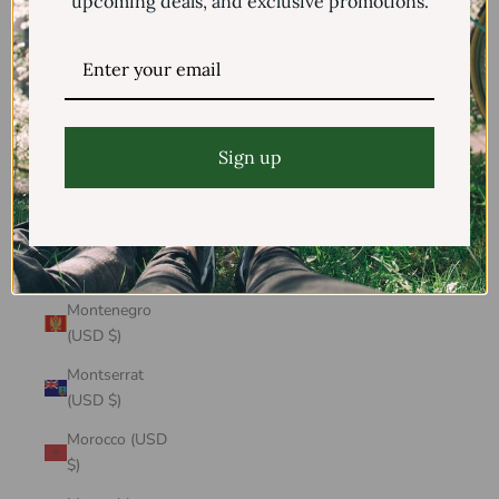
upcoming deals, and exclusive promotions.
Mayotte (USD
$)
Mexico (USD $)
Moldova (USD
$)
Sign up
Monaco (USD
$)
Mongolia (USD
$)
Montenegro
(USD $)
Montserrat
(USD $)
Morocco (USD
$)