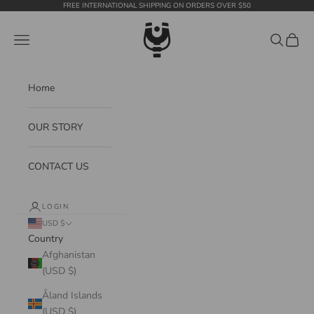
Skip to content
FREE INTERNATIONAL SHIPPING ON ORDERS OVER $50
WildTension
Navigation menu
Search
Cart
Home
OUR STORY
CONTACT US
LOGIN
USD $
Country
Afghanistan
(USD $)
Åland Islands
(USD $)