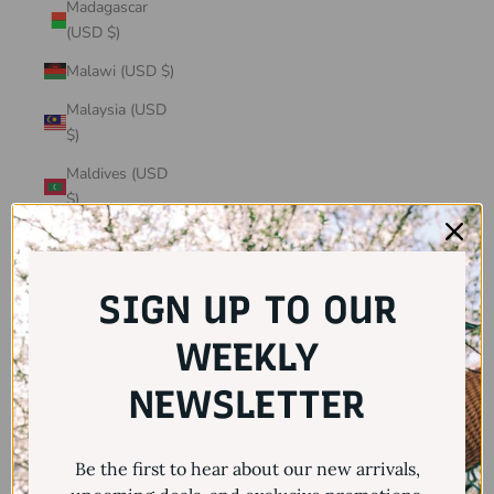
Madagascar
(USD $)
Malawi (USD $)
Malaysia (USD
$)
Maldives (USD
$)
Mali (USD $)
Malta (USD $)
SIGN UP TO OUR
Martinique
(USD $)
WEEKLY
Mauritania
NEWSLETTER
(USD $)
Mauritius (USD
Be the first to hear about our new arrivals,
$)