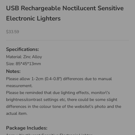
USB Rechargeable Noctilucent Sensitive
Electronic Lighters
Sale price
$33.59
Specifications:
Material: Zinc Alloy
Size: 85*45*13mm
Notes:
Please allow 1-2cm (0.4-0.8") differences due to manual
measurement.
Please be reminded that due lighting effects, monitor\'s
brightness/contrast settings etc, there could be some slight
differences in the colour tone of the website\'s photo and the
actual item.
Package Includes: