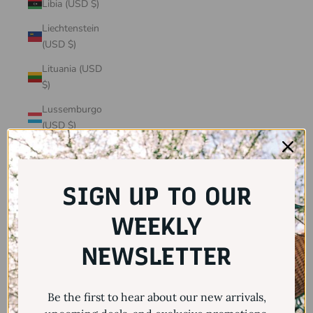
Libia (USD $)
Liechtenstein
(USD $)
Lituania (USD
$)
Lussemburgo
(USD $)
Macedonia del
Nord (USD $)
SIGN UP TO OUR
Madagascar
(USD $)
WEEKLY
Malawi (USD $)
NEWSLETTER
Malaysia (USD
$)
Maldive (USD
Be the first to hear about our new arrivals,
$)