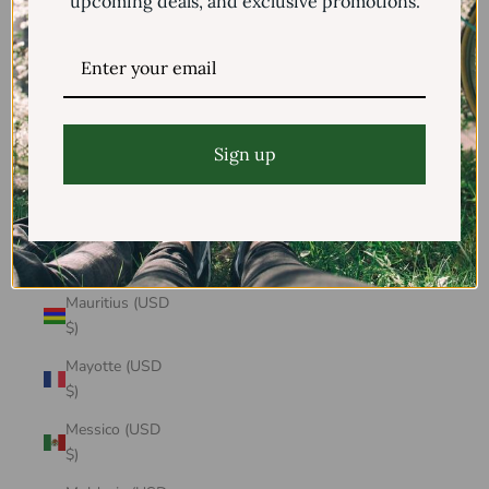
upcoming deals, and exclusive promotions.
Mali (USD $)
Malta (USD $)
Marocco (USD
$)
Sign up
Martinica (USD
$)
Mauritania
(USD $)
Mauritius (USD
$)
Mayotte (USD
$)
Messico (USD
$)