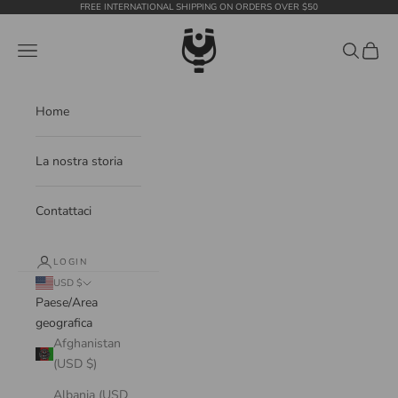
Vai al contenuto
FREE INTERNATIONAL SHIPPING ON ORDERS OVER $50
WildTension
Menù
Cerca
Carrell
Home
La nostra storia
Contattaci
LOGIN
USD $
Paese/Area
geografica
Afghanistan
(USD $)
Albania (USD