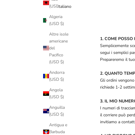
(USD $)
Italiano
Algeria
(USD $)
Altre isole
1. COME POSSO 
americane
Semplicemente scegl
del
segui i semplici pa
Pacifico
Prepareremo il tuo
(USD $)
Andorra
2. QUANTO TEMP
(USD $)
Gli ordini vengono 
richiede 1-2 setti
Angola
(USD $)
3. IL MIO NUME
Anguilla
I numeri di tracci
(USD $)
il corriere può pe
invitiamo a contatta
Antigua e
Barbuda