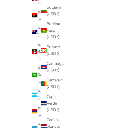
(USD $)
Bulgaria
Angola
(USD $)
(USD $)
Burkina
Anguilla
Faso
(USD $)
(USD $)
Antigua e
Burundi
Barbuda
(USD $)
(USD $)
Cambogia
Arabia
(USD $)
Saudita
Camerun
(USD $)
(USD $)
Argentina
Capo
(USD $)
Verde
Armenia
(USD $)
(USD $)
Caraibi
Aruba
olandesi