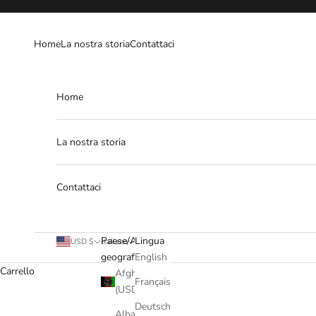
Vai al contenuto
Home
La nostra storia
Contattaci
Home
La nostra storia
Contattaci
Paese/Area
Lingua
USD $
Italiano
geografica
English
Carrello
Afghanistan
Français
(USD $)
Deutsch
Albania