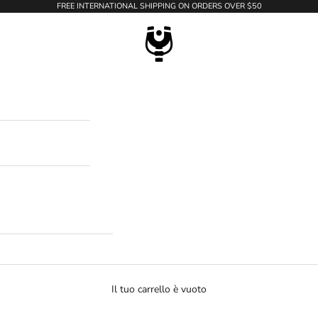
FREE INTERNATIONAL SHIPPING ON ORDERS OVER $50
WildTension
Il tuo carrello è vuoto