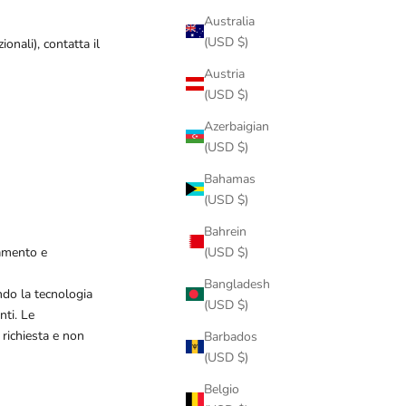
Australia
(USD $)
onali), contatta il
Austria
(USD $)
Azerbaigian
(USD $)
Bahamas
(USD $)
Bahrein
gamento e
(USD $)
Bangladesh
ndo la tecnologia
(USD $)
nti. Le
 richiesta e non
Barbados
(USD $)
Belgio