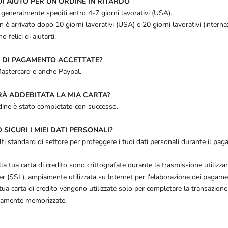
DI AIUTO PER UN ORDINE IN RITARDO
 generalmente spediti entro 4-7 giorni lavorativi (USA).
n è arrivato dopo 10 giorni lavorativi (USA) e 20 giorni lavorativi (internazi
felici di aiutarti.
I DI PAGAMENTO ACCETTATE?
astercard e anche Paypal.
RÀ ADDEBITATA LA MIA CARTA?
dine è stato completato con successo.
SICURI I MIEI DATI PERSONALI?
lti standard di settore per proteggere i tuoi dati personali durante il pa
la tua carta di credito sono crittografate durante la trasmissione utilizza
r (SSL), ampiamente utilizzata su Internet per l'elaborazione dei pagame
tua carta di credito vengono utilizzate solo per completare la transazione
vamente memorizzate.