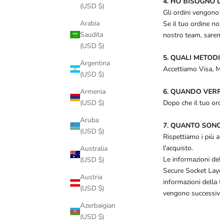
4. HO BISOGNO 
(USD $)
Gli ordini vengono
Arabia
Se il tuo ordine no
Saudita
nostro team, saremo 
(USD $)
5. QUALI METOD
Argentina
Accettiamo Visa, M
(USD $)
6. QUANDO VER
Armenia
Dopo che il tuo or
(USD $)
Aruba
7. QUANTO SONO 
(USD $)
Rispettiamo i più a
l'acquisto.
Australia
Le informazioni del
(USD $)
Secure Socket Laye
Austria
informazioni della 
(USD $)
vengono successi
Azerbaigian
(USD $)