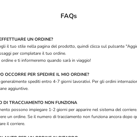
FAQs
EFFETTUARE UN ORDINE?
i il tuo stile nella pagina del prodotto, quindi clicca sul pulsante "Aggiu
ssaggi per completare il tuo ordine.
 ordine e ti informeremo quando sarà in viaggio!
O OCCORRE PER SPEDIRE IL MIO ORDINE?
generalmente spediti entro 4-7 giorni lavorativi. Per gli ordini internazio
mane aggiuntive.
RO DI TRACCIAMENTO NON FUNZIONA
amento possono impiegare 1-2 giorni per apparire nel sistema del corrier
rdere un ordine. Se il numero di tracciamento non funziona ancora dopo qu
re il corriere.