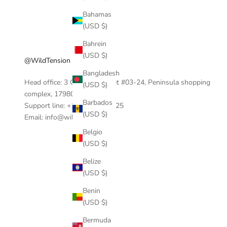
Bahamas
(USD $)
Bahrein
(USD $)
@WildTension
Bangladesh
Head office: 3 Coleman Street #03-24, Peninsula shopping
(USD $)
complex, 17980, Singapore.
Barbados
Support line: +1 404-390-0125
(USD $)
Email: info@wildtension.com
Belgio
(USD $)
Belize
(USD $)
Benin
(USD $)
Bermuda