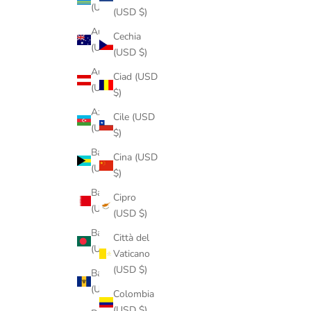
(USD $)
(USD $)
Australia
Cechia
(USD $)
(USD $)
Austria
Ciad (USD
(USD $)
$)
Azerbaigian
Cile (USD
(USD $)
$)
Bahamas
Cina (USD
(USD $)
$)
Bahrein
Cipro
(USD $)
(USD $)
Bangladesh
Città del
(USD $)
Vaticano
(USD $)
Barbados
(USD $)
Colombia
(USD $)