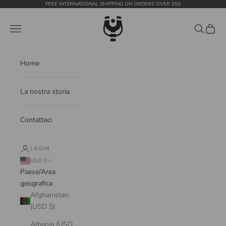
Vai al contenuto
FREE INTERNATIONAL SHIPPING ON ORDERS OVER $50
WildTension
Menù
Cerca
Carrell
Home
La nostra storia
Contattaci
LOGIN
USD $
Paese/Area
geografica
Afghanistan
(USD $)
Albania (USD