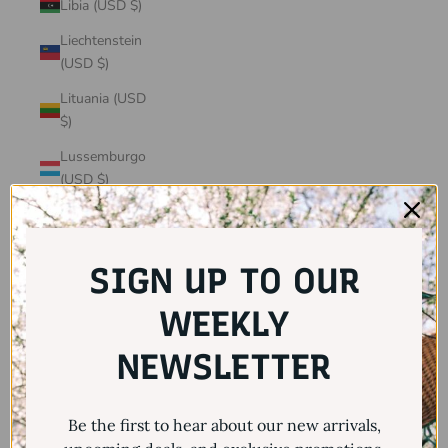
Libia (USD $)
Liechtenstein
(USD $)
Lituania (USD
$)
Lussemburgo
(USD $)
Macedonia del
Nord (USD $)
SIGN UP TO OUR
Madagascar
(USD $)
WEEKLY
Malawi (USD $)
NEWSLETTER
Malaysia (USD
$)
Maldive (USD
Be the first to hear about our new arrivals,
$)