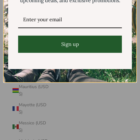
upcoming deals, and exclusive promotions.
Mali (USD $)
Malta (USD $)
Marocco (USD
$)
Sign up
Martinica (USD
$)
Mauritania
(USD $)
Mauritius (USD
$)
Mayotte (USD
$)
Messico (USD
$)